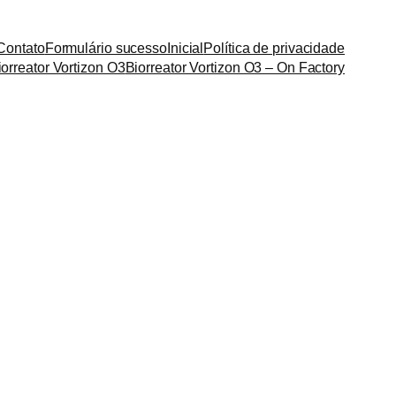
Contato
Formulário sucesso
Inicial
Política de privacidade
iorreator Vortizon O3
Biorreator Vortizon O3 – On Factory