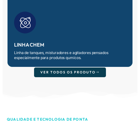
LINHA CHEM
Conheça os produtos da nossa linha para a indústria
química
SAIBA MAIS
LINHA CHEM
Linha de tanques, misturadores e agitadores pensados
especialmente para produtos qumícos.
VER TODOS OS PRODUTO
QUALIDADE E TECNOLOGIA DE PONTA
Biorreator Vortizon O3