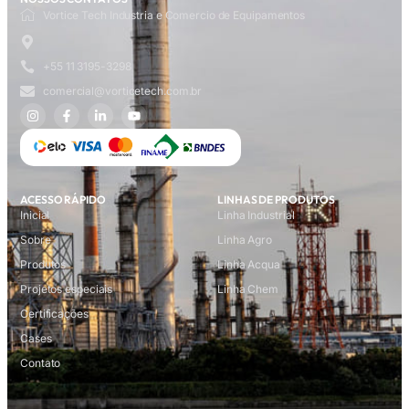
Vortice Tech Industria e Comercio de Equipamentos
+55 11 3195-3298
comercial@vorticetech.com.br
ACESSO RÁPIDO
LINHAS DE PRODUTOS
Inicial
Linha Industrial
Sobre
Linha Agro
Produtos
Linha Acqua
Projetos especiais
Linha Chem
Certificações
Cases
Contato